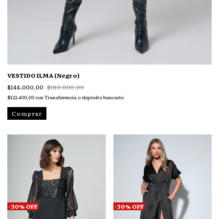
VESTIDO ILMA (Negro)
$144.000,00
$180.000,00
$122.400,00
con
Transferencia o depósito bancario
Comprar
-
30
%
OFF
-
30
%
OFF