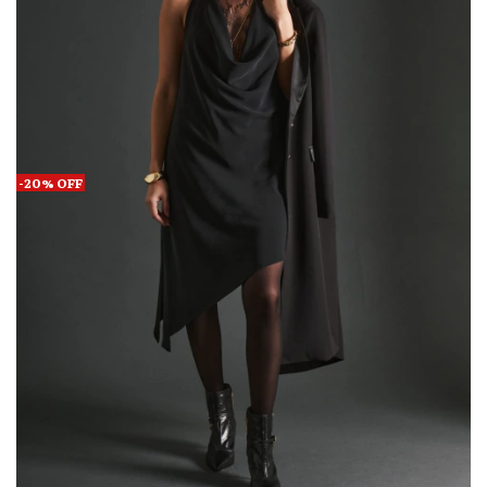
-
20
%
OFF