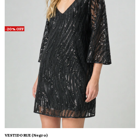
-
20
%
OFF
VESTIDO RUE (Negro)