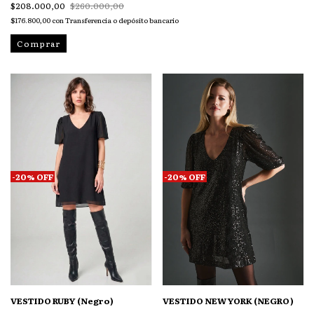
$208.000,00
$260.000,00
$176.800,00
con
Transferencia o depósito bancario
Comprar
-
20
%
OFF
-
20
%
OFF
VESTIDO RUBY (Negro)
VESTIDO NEW YORK (NEGRO)