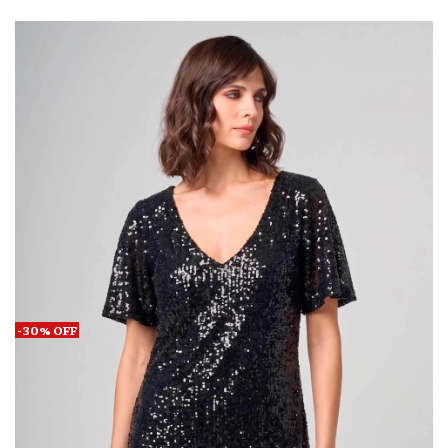
-
30
%
OFF