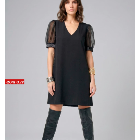
-
20
%
OFF