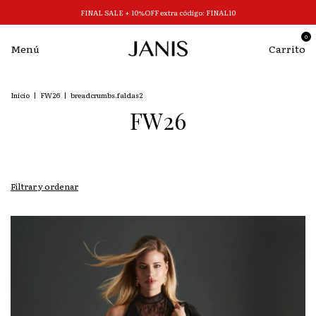
FINAL SALE + 10%OFF extra código: FINAL10
0
Menú
Carrito
Inicio
|
FW26
|
breadcrumbs.faldas2
FW26
Filtrar y ordenar