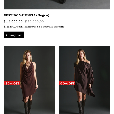
VESTIDO VALENCIA (Negro)
$144.000,00
$180.000,00
$122.400,00
con
Transferencia o depósito bancario
Comprar
-
20
%
OFF
-
20
%
OFF