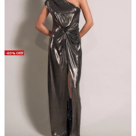
-
40
%
OFF