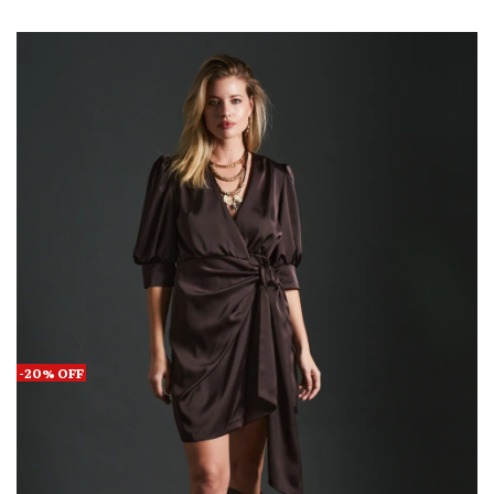
-
20
%
OFF