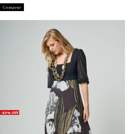
Comprar
-
40
%
OFF