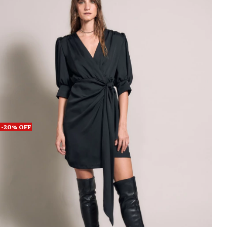
-
20
%
OFF