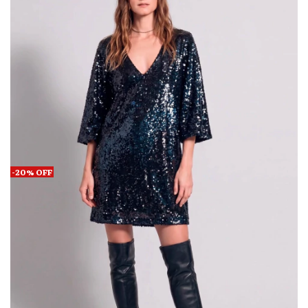
-
20
%
OFF