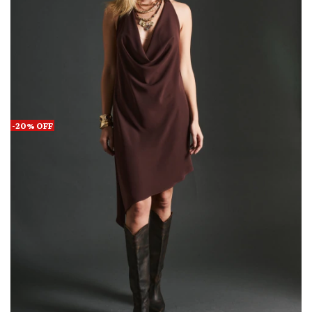
-
20
%
OFF