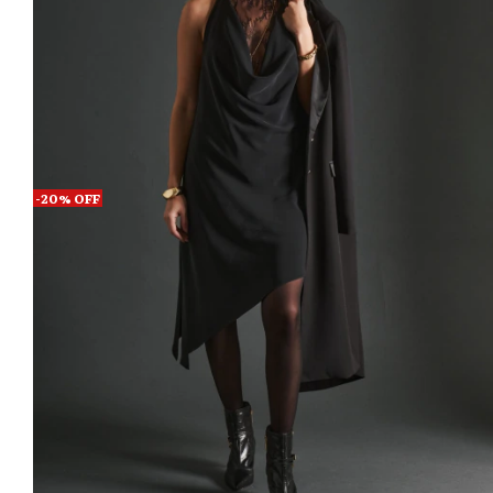
-
20
%
OFF