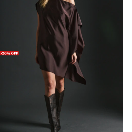
-
20
%
OFF