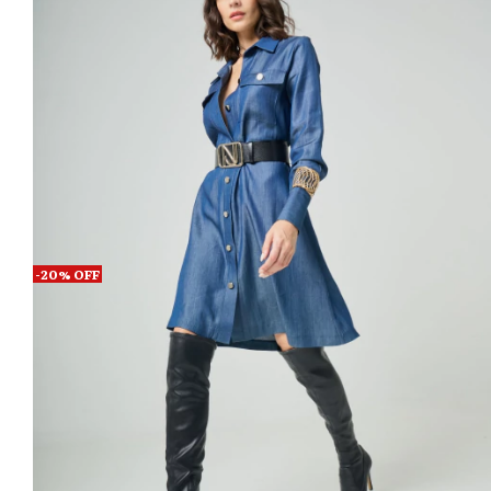
-
20
%
OFF