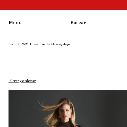
Menú
Buscar
Inicio
|
FW26
|
breadcrumbs.blusas-y-tops
Filtrar y ordenar