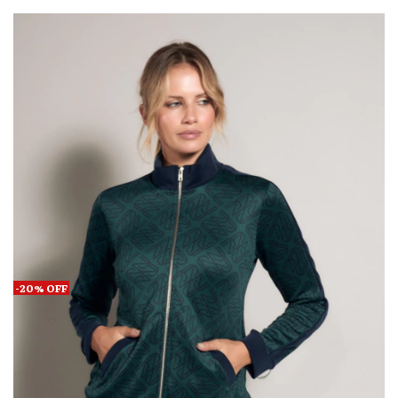
-
20
%
OFF