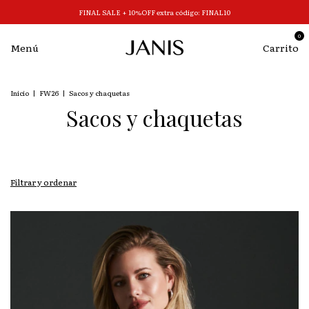
FINAL SALE + 10%OFF extra código: FINAL10
0
Menú
Carrito
Inicio
|
FW26
|
Sacos y chaquetas
Sacos y chaquetas
Filtrar y ordenar