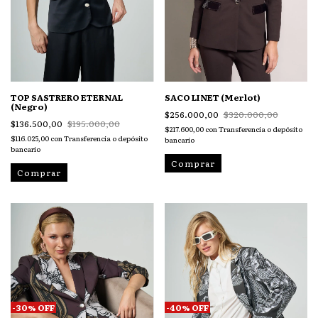
TOP SASTRERO ETERNAL
SACO LINET (Merlot)
(Negro)
$256.000,00
$320.000,00
$136.500,00
$195.000,00
$217.600,00
con
Transferencia o depósito
$116.025,00
con
Transferencia o depósito
bancario
bancario
Comprar
Comprar
-
30
%
OFF
-
40
%
OFF