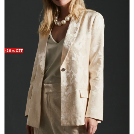
-
20
%
OFF