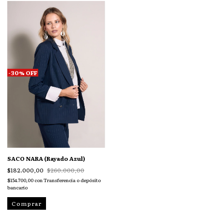
-
30
%
OFF
SACO NARA (Rayado Azul)
$182.000,00
$260.000,00
$154.700,00
con
Transferencia o depósito
bancario
Comprar