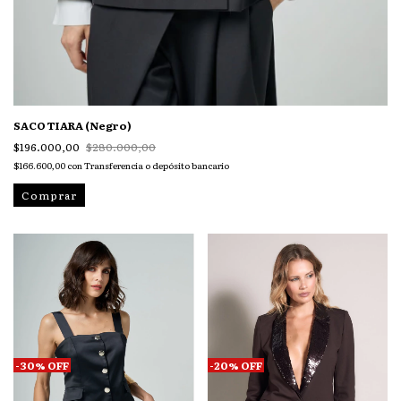
SACO TIARA (Negro)
$196.000,00
$280.000,00
$166.600,00
con
Transferencia o depósito bancario
Comprar
-
30
%
OFF
-
20
%
OFF