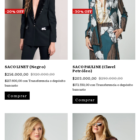
-
20
%
OFF
-
30
%
OFF
SACO LINET (Negro)
SACO PAULINE (Clavel
Petróleo)
$256.000,00
$320.000,00
$203.000,00
$290.000,00
$217.600,00
con
Transferencia o depósito
$172.550,00
con
Transferencia o depósito
bancario
bancario
Comprar
Comprar