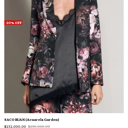
-
20
%
OFF
SACO RUAN (Acuarela Garden)
$232.000,00
$290.000,00