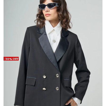
-
30
%
OFF