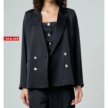
-
30
%
OFF