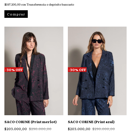
$197.200,00
con
Transferencia o depósito bancario
Comprar
-
30
%
OFF
-
30
%
OFF
SACO CORINE (Print merlot)
SACO CORINE (Print azul)
$203.000,00
$290.000,00
$203.000,00
$290.000,00