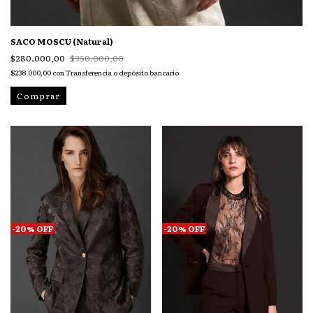
SACO MOSCU (Natural)
$280.000,00
$350.000,00
$238.000,00
con
Transferencia o depósito bancario
Comprar
-
20
%
OFF
-
20
%
OFF