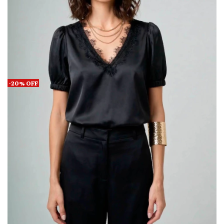
-
20
%
OFF