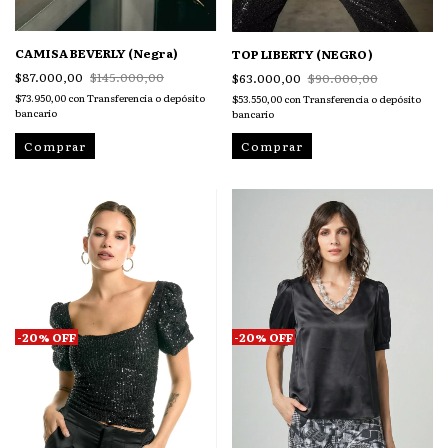
CAMISA BEVERLY (Negra)
TOP LIBERTY (NEGRO)
$87.000,00
$145.000,00
$63.000,00
$90.000,00
$73.950,00
con
Transferencia o depósito
$53.550,00
con
Transferencia o depósito
bancario
bancario
Comprar
Comprar
-
20
%
OFF
-
20
%
OFF