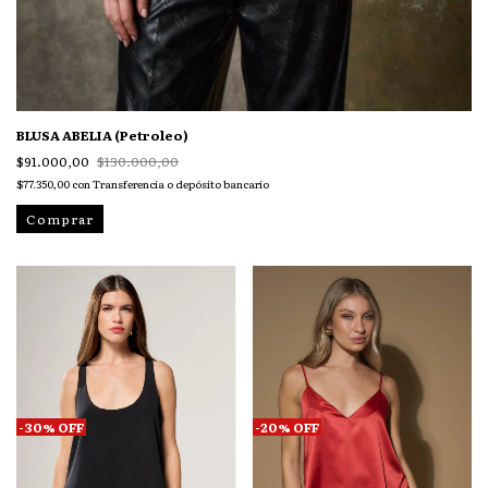
BLUSA ABELIA (Petroleo)
$91.000,00
$130.000,00
$77.350,00
con
Transferencia o depósito bancario
Comprar
-
30
%
OFF
-
20
%
OFF