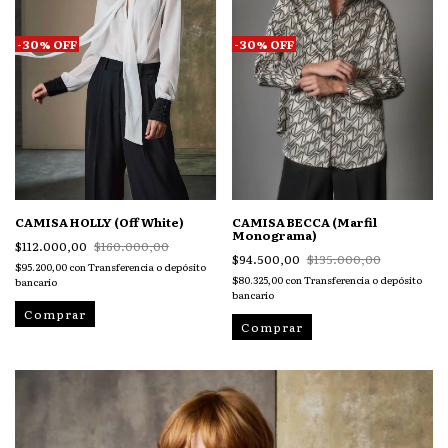
-
30
%
OFF
-
30
%
OFF
CAMISA HOLLY (Off White)
CAMISA BECCA (Marfil
Monograma)
$112.000,00
$160.000,00
$94.500,00
$135.000,00
$95.200,00
con
Transferencia o depósito
$80.325,00
con
Transferencia o depósito
bancario
bancario
Comprar
Comprar