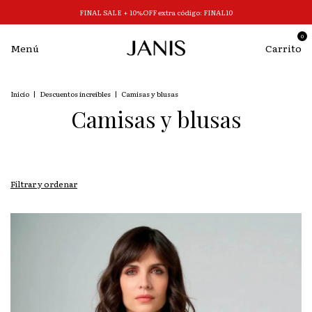
FINAL SALE + 10%OFF extra código: FINAL10
0
Menú
Carrito
Inicio
|
Descuentos increíbles
|
Camisas y blusas
Camisas y blusas
Filtrar y ordenar