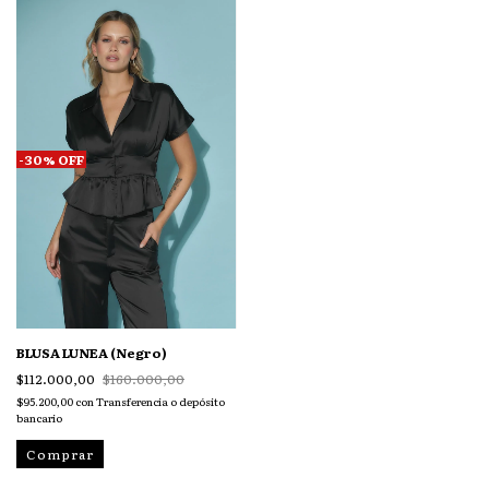
-
30
%
OFF
BLUSA LUNEA (Negro)
$112.000,00
$160.000,00
$95.200,00
con
Transferencia o depósito
bancario
Comprar