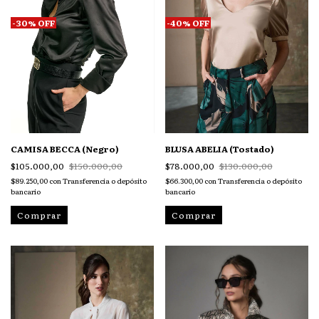
-
30
%
OFF
-
40
%
OFF
CAMISA BECCA (Negro)
BLUSA ABELIA (Tostado)
$105.000,00
$150.000,00
$78.000,00
$130.000,00
$89.250,00
con
Transferencia o depósito
$66.300,00
con
Transferencia o depósito
bancario
bancario
Comprar
Comprar