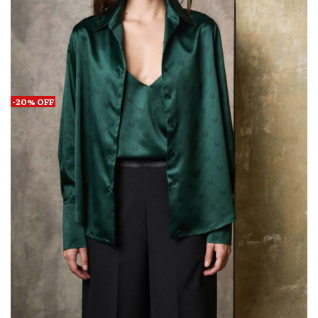
-
20
%
OFF