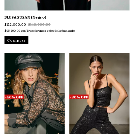
BLUSA SUSAN (Negro)
$112.000,00
$140.000,00
$95.200,00
con
Transferencia o depósito bancario
Comprar
-
40
%
OFF
-
30
%
OFF