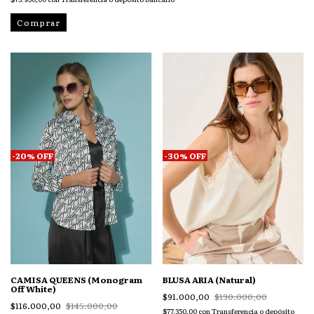
Comprar
-
20
%
OFF
-
30
%
OFF
CAMISA QUEENS (Monogram
BLUSA ARIA (Natural)
Off White)
$91.000,00
$130.000,00
$116.000,00
$145.000,00
$77.350,00
con
Transferencia o depósito