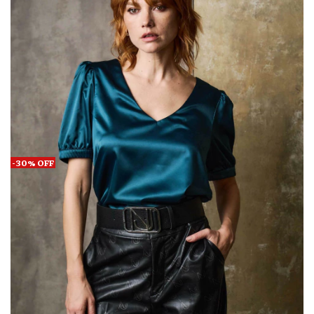
-
30
%
OFF