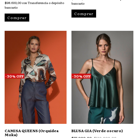
$98.600,00
con
Transferencia o depósito
bancario
bancario
Comprar
Comprar
-
30
%
OFF
-
30
%
OFF
CAMISA QUEENS (Orquídea
BLUSA GIA (Verde oscuro)
Moka)