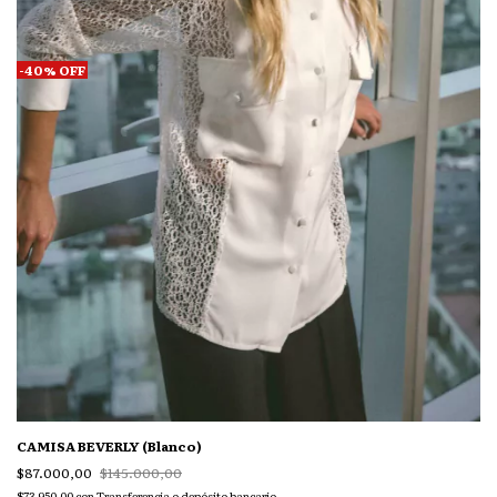
-
40
%
OFF
CAMISA BEVERLY (Blanco)
$87.000,00
$145.000,00
$73.950,00
con
Transferencia o depósito bancario