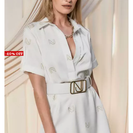
-
40
%
OFF