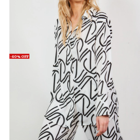
-
40
%
OFF