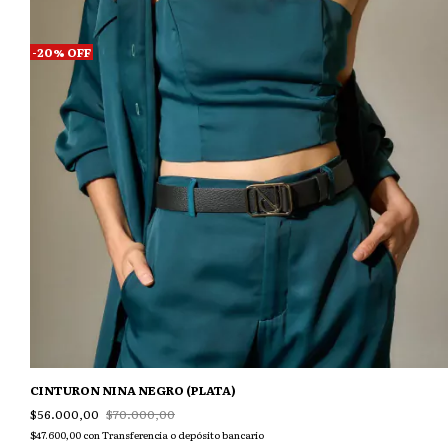
-
20
%
OFF
CINTURON NINA NEGRO (PLATA)
$56.000,00
$70.000,00
$47.600,00
con
Transferencia o depósito bancario