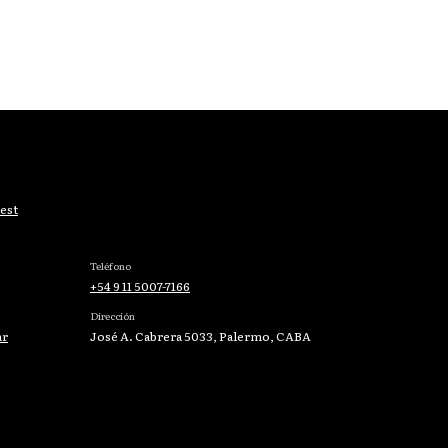
est
Teléfono
+54 9 11 5007-7166
Dirección
ar
José A. Cabrera 5033, Palermo, CABA