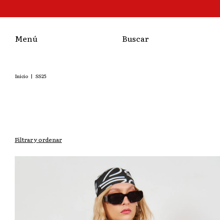
Menú
Buscar
Inicio
|
SS25
Filtrar y ordenar