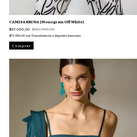
CAMISA BRUNA (Monogram Off White)
$87.000,00
$145.000,00
$73.950,00
con
Transferencia o depósito bancario
Comprar