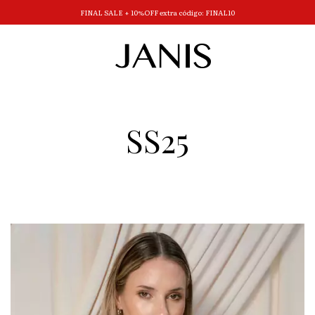
FINAL SALE + 10%OFF extra código: FINAL10
SS25