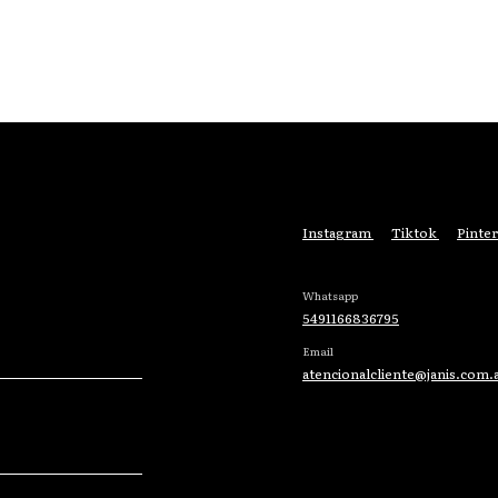
Instagram
Tiktok
Pinter
Whatsapp
5491166836795
Email
atencionalcliente@janis.com.