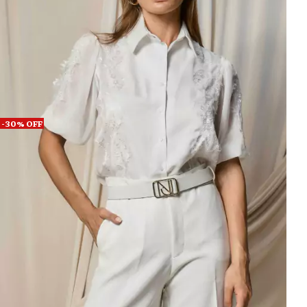
-
30
%
OFF