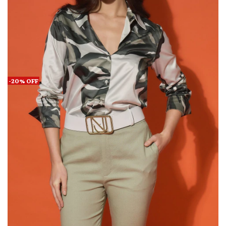
-
20
%
OFF