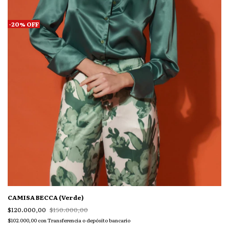
-
20
%
OFF
CAMISA BECCA (Verde)
$120.000,00
$150.000,00
$102.000,00
con
Transferencia o depósito bancario