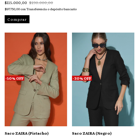
$115.000,00
$230.000,00
$97.750,00
con
Transferencia o depósito bancario
Comprar
-
50
%
OFF
-
30
%
OFF
Saco ZAIRA (Pistacho)
Saco ZAIRA (Negro)