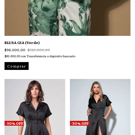
BLUSA GIA (Verde)
$96.000,00
$120.000,00
$81.600,00
con
Transferencia o depósito bancario
Comprar
-
30
%
OFF
-
30
%
OFF