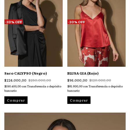
-
20
%
OFF
-
20
%
OFF
Saco CALYPSO (Negro)
BLUSA GIA (Rojo)
$224.000,00
$280.000,00
$96.000,00
$120.000,00
$190.400,00
con
Transferencia o depósito
$81.600,00
con
Transferencia o depósito
bancario
bancario
Comprar
Comprar