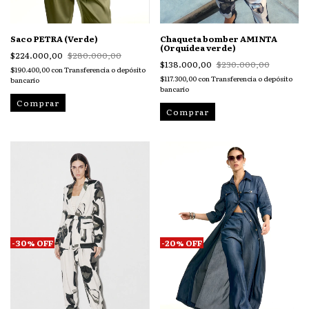
Saco PETRA (Verde)
Chaqueta bomber AMINTA
(Orquídea verde)
$224.000,00
$280.000,00
$138.000,00
$230.000,00
$190.400,00
con
Transferencia o depósito
$117.300,00
con
Transferencia o depósito
bancario
bancario
Comprar
Comprar
-
20
%
OFF
-
30
%
OFF