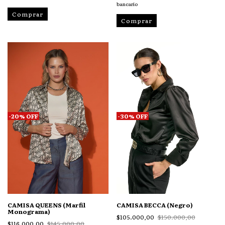
bancario
Comprar
Comprar
-
20
%
OFF
-
30
%
OFF
CAMISA QUEENS (Marfil
CAMISA BECCA (Negro)
Monograma)
$105.000,00
$150.000,00
$116.000,00
$145.000,00