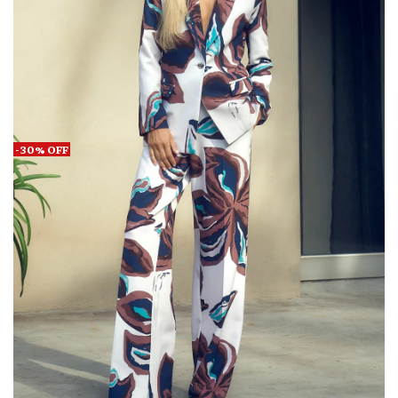
-
30
%
OFF