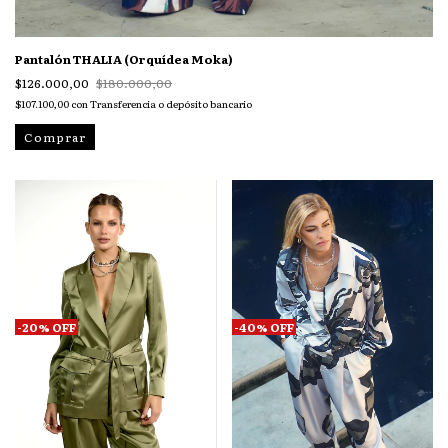
Pantalón THALIA (Orquídea Moka)
$126.000,00
$180.000,00
$107.100,00
con
Transferencia o depósito bancario
Comprar
-
20
%
OFF
-
40
%
OFF