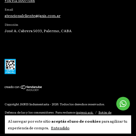
+54 9 11 5007-7166
Email
atencionalcliente@janis.com.ar
Dirección
José A. Cabrera 5033, Palermo, CABA
Copyright JANIS Indumentaria - 2026. Todos los derechos reservados.
Defensa de las y los consumidores. Para reclamos
ingresá acá.
/
Botón de
arrepentimiento
Al navegar por este sitio
aceptás el uso de cookies
para agilizar tu
experiencia de compra.
Entendido