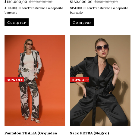
$130.000,00
$260.000,00
$182.000,00
$260.000,00
$110.500,00
con
Transferencia o depósito
$154.700,00
con
Transferencia o depósito
bancario
bancario
Comprar
Comprar
-
30
%
OFF
-
30
%
OFF
Pantalón THALIA (Orquídea
Saco PETRA (Negro)