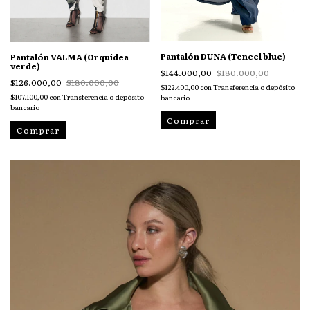
Pantalón DUNA (Tencel blue)
Pantalón VALMA (Orquídea
verde)
$144.000,00
$180.000,00
$126.000,00
$180.000,00
$122.400,00
con
Transferencia o depósito
$107.100,00
con
Transferencia o depósito
bancario
bancario
Comprar
Comprar