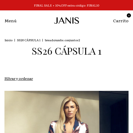
FINAL SALE + 10%OFF extra código: FINAL10
0
Menú
Carrito
Inicio
|
SS26 CÁPSULA 1
|
breadcrumbs.conjuntos2
SS26 CÁPSULA 1
Filtrar y ordenar