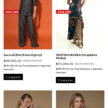
-
30
%
OFF
-
30
%
OFF
Saco LUZIA (Tencel grey)
VESTIDO ROSEA (Orquídea
Moka)
$196.000,00
$280.000,00
$175.000,00
$250.000,00
$166.600,00
con
Transferencia o depósito
$148.750,00
con
Transferencia o depósito
bancario
bancario
Comprar
Comprar