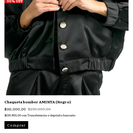
-
30
%
OFF
Chaqueta bomber AMINTA (Negro)
$161.000,00
$230.000,00
$136.850,00
con
Transferencia o depósito bancario
Comprar