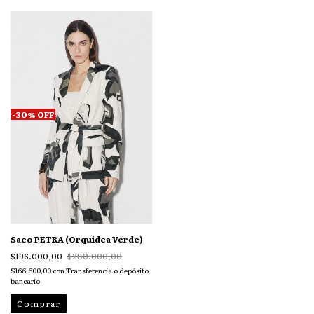
-
30
%
OFF
Saco PETRA (Orquídea Verde)
$196.000,00
$280.000,00
$166.600,00
con
Transferencia o depósito
bancario
Comprar