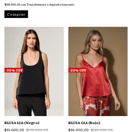
$98.600,00
con
Transferencia o depósito bancario
Comprar
-
30
%
OFF
-
20
%
OFF
BLUSA LUA (Negro)
BLUSA GIA (Rojo)
$91.000,00
$130.000,00
$96.000,00
$120.000,00