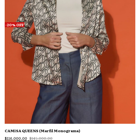
-
20
%
OFF
CAMISA QUEENS (Marfil Monograma)
$116.000,00
$145.000,00