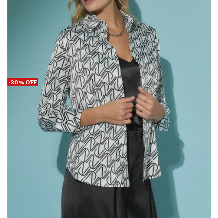
-
20
%
OFF