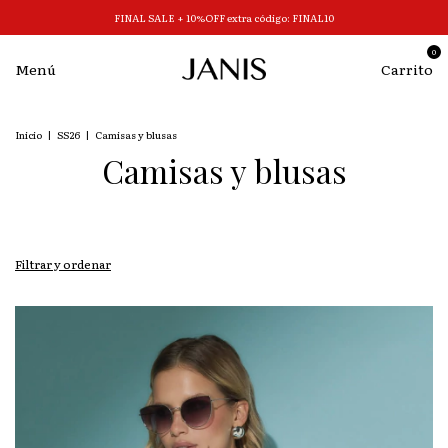
FINAL SALE + 10%OFF extra código: FINAL10
0
Menú
Carrito
Inicio
|
SS26
|
Camisas y blusas
Camisas y blusas
Filtrar y ordenar