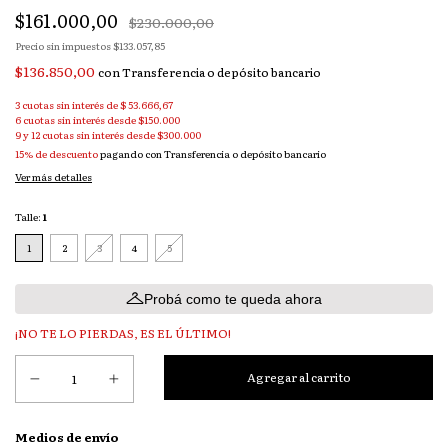
$161.000,00
$230.000,00
Precio sin impuestos
$133.057,85
$136.850,00
con
Transferencia o depósito bancario
3
cuotas sin interés de
$ 53.666,67
15% de descuento
pagando con Transferencia o depósito bancario
Ver más detalles
Talle:
1
1
2
3
4
5
Probá como te queda ahora
¡NO TE LO PIERDAS, ES EL ÚLTIMO!
Entregas para el CP:
Medios de envío