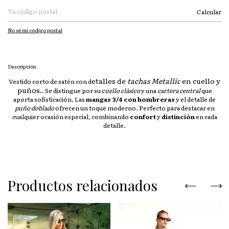
Calcular
No sé mi código postal
Descripción
etalles de
tachas Metallic
en cuello y
Vestido corto de satén con d
puños.
. Se distingue por su
cuello clásico
y una
cartera central
que
aporta sofisticación. Las
mangas 3/4 con hombreras
y el detalle de
puño doblado
ofrecen un toque moderno. Perfecto para destacar en
cualquier ocasión especial, combinando
confort
y
distinción
en cada
detalle.
Productos relacionados