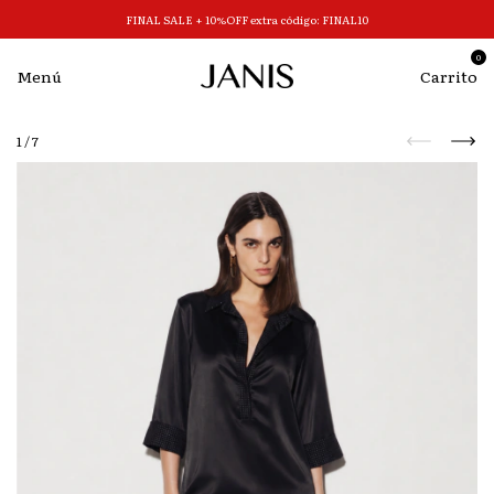
FINAL SALE + 10%OFF extra código: FINAL10
0
Menú
Carrito
1
/
7