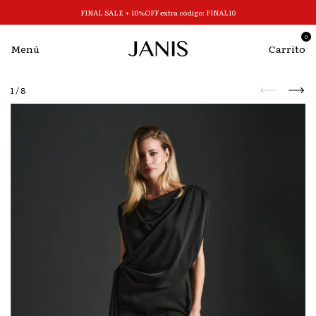
FINAL SALE + 10%OFF extra código: FINAL10
0
Menú
Carrito
1
/
8