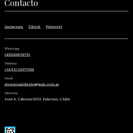
Contacto
Instagram
Tiktok
Pinterest
Whatsapp
5491166836795
Teléfono
+54 9 11 5007-7166
Email
atencionalcliente@janis.com.ar
Dirección
José A. Cabrera 5033, Palermo, CABA