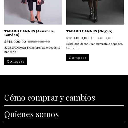
TAPADO CANNES (Negro)
TAPADO CANNES (Acuarela
Garden)
$280.000,00
$350.000,00
$245.000,00
$350.000,00
$238.000,00
con
Transferencia o depósito
$208.250,00
con
Transferencia o depósito
bancario
bancario
Comprar
Comprar
Cómo comprar y cambios
Quienes somos