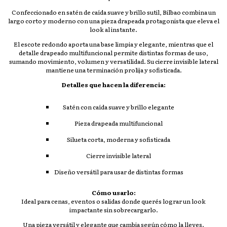
Confeccionado en satén de caída suave y brillo sutil, Bilbao combina un
largo corto y moderno con una pieza drapeada protagonista que eleva el
look al instante.
El escote redondo aporta una base limpia y elegante, mientras que el
detalle drapeado multifuncional permite distintas formas de uso,
sumando movimiento, volumen y versatilidad. Su cierre invisible lateral
mantiene una terminación prolija y sofisticada.
Detalles que hacen la diferencia:
Satén con caída suave y brillo elegante
Pieza drapeada multifuncional
Silueta corta, moderna y sofisticada
Cierre invisible lateral
Diseño versátil para usar de distintas formas
Cómo usarlo:
Ideal para cenas, eventos o salidas donde querés lograr un look
impactante sin sobrecargarlo.
Una pieza versátil y elegante que cambia según cómo la lleves.