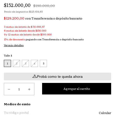
$152.000,00
$190.000,00
Precio sin impuestos
$125.619,83
$129.200,00
con
Transferencia o depósito bancario
3
cuotas sin interés de
$ 50.666,67
15% de descuento
pagando con Transferencia o depósito bancario
Ver más detalles
Talle:
1
1
2
3
4
5
Probá como te queda ahora
Entregas para el CP:
Medios de envío
Calcular