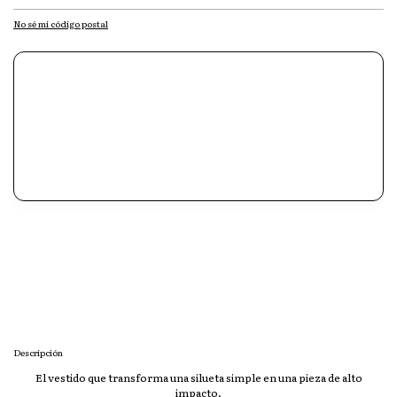
No sé mi código postal
Descripción
El vestido que transforma una silueta simple en una pieza de alto
impacto.