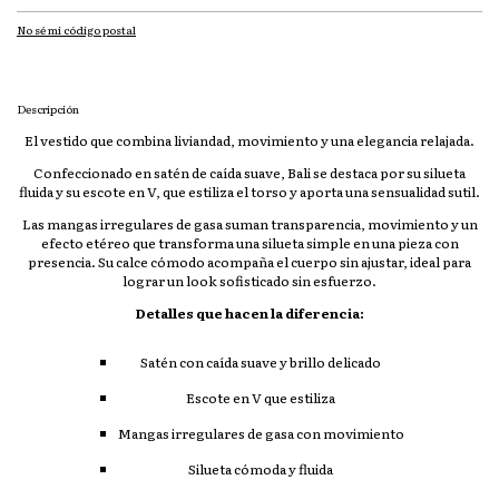
No sé mi código postal
Descripción
El vestido que combina liviandad, movimiento y una elegancia relajada.
Confeccionado en satén de caída suave, Bali se destaca por su silueta
fluida y su escote en V, que estiliza el torso y aporta una sensualidad sutil.
Las mangas irregulares de gasa suman transparencia, movimiento y un
efecto etéreo que transforma una silueta simple en una pieza con
presencia. Su calce cómodo acompaña el cuerpo sin ajustar, ideal para
lograr un look sofisticado sin esfuerzo.
Detalles que hacen la diferencia:
Satén con caída suave y brillo delicado
Escote en V que estiliza
Mangas irregulares de gasa con movimiento
Silueta cómoda y fluida