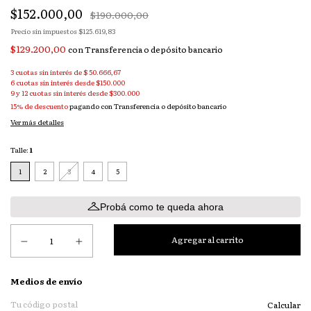
$152.000,00
$190.000,00
Precio sin impuestos
$125.619,83
$129.200,00
con
Transferencia o depósito bancario
3
cuotas sin interés de
$ 50.666,67
15% de descuento
pagando con Transferencia o depósito bancario
Ver más detalles
Talle:
1
1
2
3
4
5
Probá como te queda ahora
Entregas para el CP:
Medios de envío
Calcular