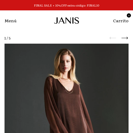
FINAL SALE + 10%OFF extra código: FINAL10
0
Menú
Carrito
1
/
5