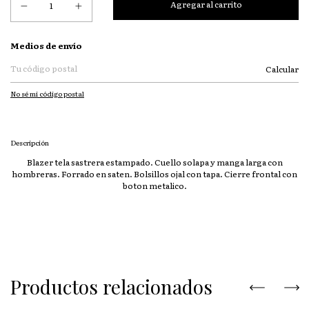
Entregas para el CP:
Medios de envío
Calcular
No sé mi código postal
Descripción
Blazer tela sastrera estampado. Cuello solapa y manga larga con
hombreras. Forrado en saten. Bolsillos ojal con tapa. Cierre frontal con
boton metalico.
Productos relacionados