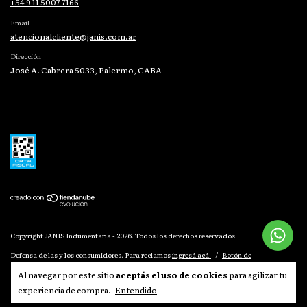
+54 9 11 5007-7166
Email
atencionalcliente@janis.com.ar
Dirección
José A. Cabrera 5033, Palermo, CABA
Copyright JANIS Indumentaria - 2026. Todos los derechos reservados.
Defensa de las y los consumidores. Para reclamos
ingresá acá.
/
Botón de
arrepentimiento
Al navegar por este sitio
aceptás el uso de cookies
para agilizar tu
experiencia de compra.
Entendido