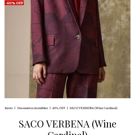
-
40
%
OFF
Inicio
|
Descuentos increíbles
|
40% OFF
|
SACO VERBENA (Wine Cardinal)
SACO VERBENA (Wine
Cardinal)