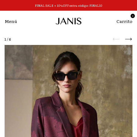
FINAL SALE + 10%OFF extra código: FINAL10
0
Menú
Carrito
1
/
6