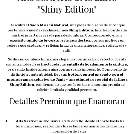
"Shiny Edition"
Descubrí el
Saco Moscú Natural
, una pieza de diseño de autor que
pertenece a nuestra exclusiva línea
Shiny Edition
, la colección de alta
sastrería de Janis creada para deslumbrar. Confeccionado en un
exquisito
tejido de brocato
, este saco destaca por sus motivos en
relieve que capturan y reflejan la luz de una manera única, sofisticada y
sutil.
Su diseño combina la máxima elegancia con un calce perfecto: cuenta
con una moldería estructurada que
entalla delicadamente la cintura
,
realzando la silueta femenina con una caída impecable. Como sello de
distinción y autenticidad, lleva un
botón central grabado con el
monograma exclusivo de Janis
y una
etiqueta especial de la línea
Shiny Edition
, confirmando que tenés en tus manos una prenda de
edición limitada y calidad premium.
Detalles Premium que Enamoran
Alta Sastrería Exclusiva:
Cada detalle, desde el corte hasta las
terminaciones, responde a los estándares más altos de diseño y
confección de Janis.