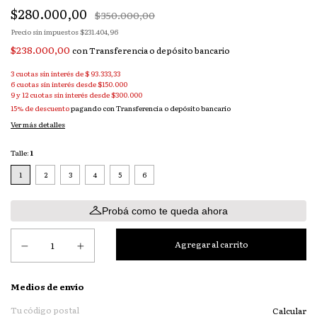
$280.000,00
$350.000,00
Precio sin impuestos
$231.404,96
$238.000,00
con
Transferencia o depósito bancario
3
cuotas sin interés de
$ 93.333,33
15% de descuento
pagando con Transferencia o depósito bancario
Ver más detalles
Talle:
1
1
2
3
4
5
6
Probá como te queda ahora
Entregas para el CP:
Medios de envío
Calcular