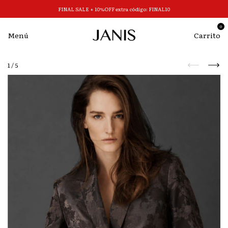
FINAL SALE + 10%OFF extra código: FINAL10
0
Menú
Carrito
1
/
5