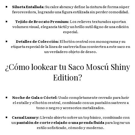
Silueta Entallada:
Su calce abraza y define la cintura de forma súper
favorecedora, logrando una figura estilizada sin perder comodidad.
Tejido de Brocato Premium:
Los relieves texturados aportan
volumen visual, elegancia táctil y un brillo sutil digno de una edición
especial.
Detalles de Colección:
El botón central con monograma y su
etiqueta especial de la línea de sastrería fina convierten a este saco en
un verdadero objeto de deseo.
¿Cómo lookear tu Saco Moscú Shiny
Edition?
Noche de Gala o Cóctel:
Usalo completamente cerrado para lucir
el entalle y el botón central, combinado con un pantalón sastrero a
tono o negro y accesorios metalizados.
Casual Luxury:
Llevalo abierto sobre un top básico, combinado con
un
pantalón de corte relajado o una prenda fluida
para lograr un
estilo sofisticado, cómodo y moderno.