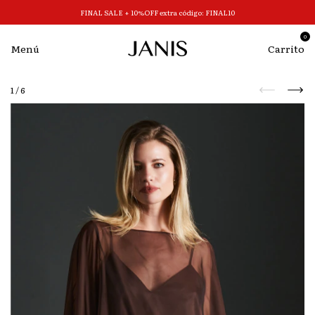
FINAL SALE + 10%OFF extra código: FINAL10
0
Menú
Carrito
1
/
6