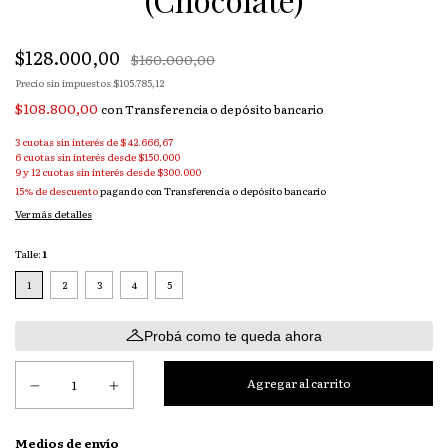
$128.000,00
$160.000,00
Precio sin impuestos
$105.785,12
$108.800,00
con
Transferencia o depósito bancario
3
cuotas sin interés de
$ 42.666,67
15% de descuento
pagando con Transferencia o depósito bancario
Ver más detalles
Talle:
1
1
2
3
4
5
Probá como te queda ahora
Entregas para el CP:
Medios de envío