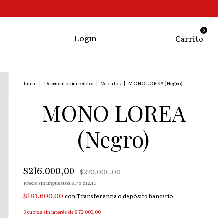
0
Login
Carrito
Inicio
|
Descuentos increíbles
|
Vestidos
|
MONO LOREA (Negro)
MONO LOREA
(Negro)
$216.000,00
$270.000,00
Precio sin impuestos
$178.512,40
$183.600,00
con
Transferencia o depósito bancario
3
cuotas sin interés de
$ 72.000,00