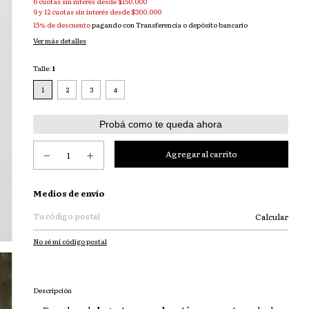
15% de descuento
pagando con Transferencia o depósito bancario
Ver más detalles
Talle:
1
1
2
3
4
Probá como te queda ahora
Entregas para el CP:
Medios de envío
Calcular
No sé mi código postal
Descripción