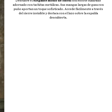
Descubre el
elegante mono de satén
con escote cuadrado
adornado con tachitas metálicas. Sus mangas largas de gasa con
puño aportan un toque sofisticado. Accede fácilmente a través
del cierre invisible y destaca con el lazo sobre la espalda
descubierta.