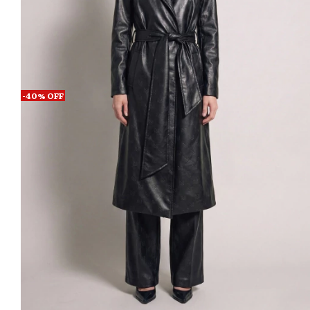
-
40
%
OFF