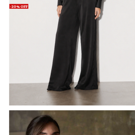
-
20
%
OFF