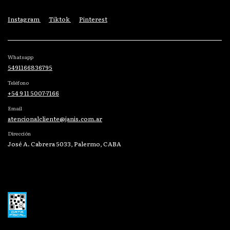
Instagram
Tiktok
Pinterest
Whatsapp
5491166836795
Teléfono
+54 9 11 5007-7166
Email
atencionalcliente@janis.com.ar
Dirección
José A. Cabrera 5033, Palermo, CABA