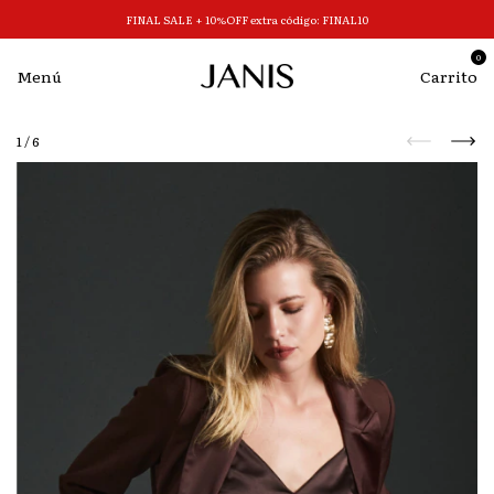
FINAL SALE + 10%OFF extra código: FINAL10
0
Menú
Carrito
1
/
6