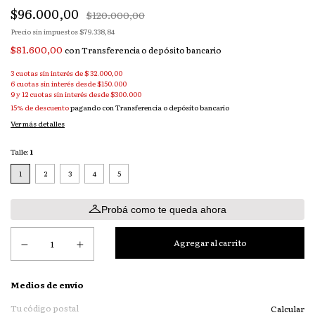
$96.000,00
$120.000,00
Precio sin impuestos
$79.338,84
$81.600,00
con
Transferencia o depósito bancario
3
cuotas sin interés de
$ 32.000,00
15% de descuento
pagando con Transferencia o depósito bancario
Ver más detalles
Talle:
1
1
2
3
4
5
Probá como te queda ahora
Entregas para el CP:
Medios de envío
Calcular