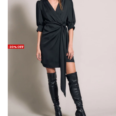
-
20
%
OFF