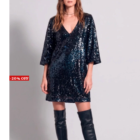
-
20
%
OFF