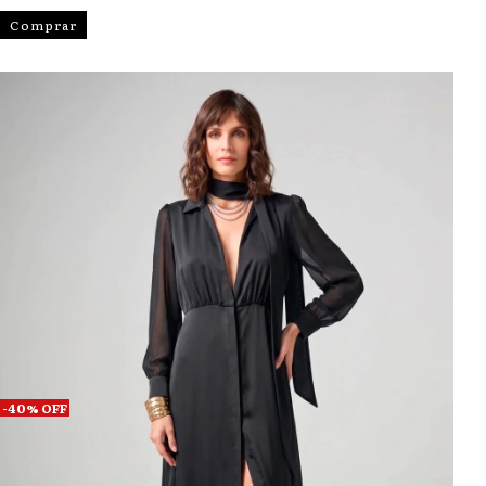
Comprar
-
40
%
OFF