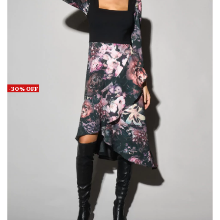
-
30
%
OFF