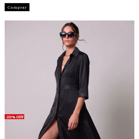
Comprar
-
20
%
OFF