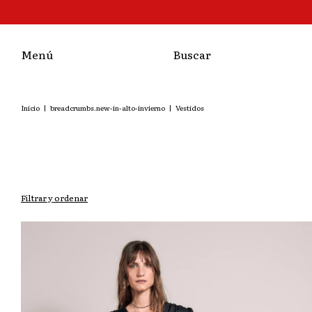
Menú
Buscar
Inicio
|
breadcrumbs.new-in-alto-invierno
|
Vestidos
Filtrar y ordenar