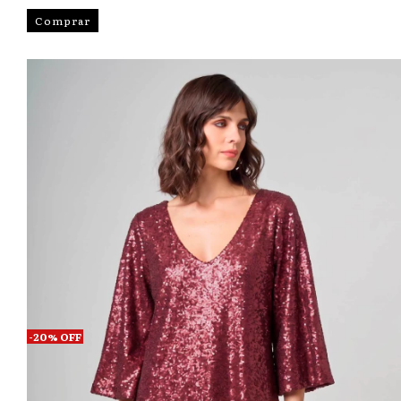
Comprar
-
20
%
OFF