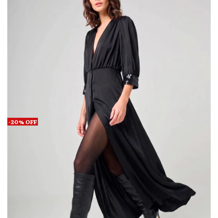
-
20
%
OFF