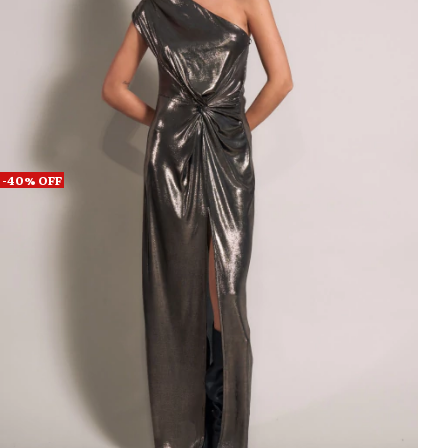
-
40
%
OFF