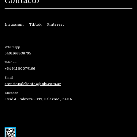
Instagram
Tiktok
Pinterest
Whatsapp
5491166836795
Teléfono
+54 9 11 5007-7166
Email
atencionalcliente@janis.com.ar
Dirección
José A. Cabrera 5033, Palermo, CABA