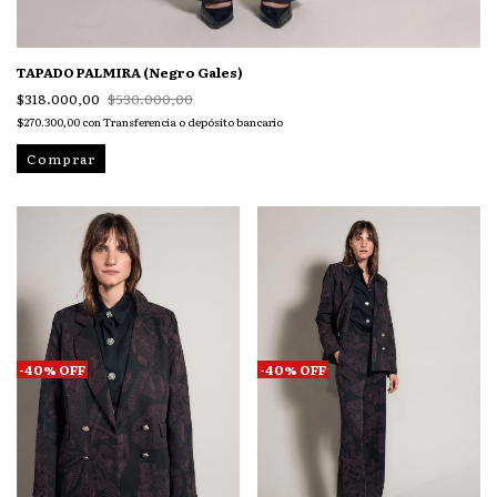
TAPADO PALMIRA (Negro Gales)
$318.000,00
$530.000,00
$270.300,00
con
Transferencia o depósito bancario
Comprar
-
40
%
OFF
-
40
%
OFF