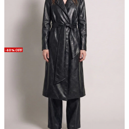
-
40
%
OFF